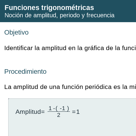
Funciones trigonométricas
Noción de amplitud, periodo y frecuencia