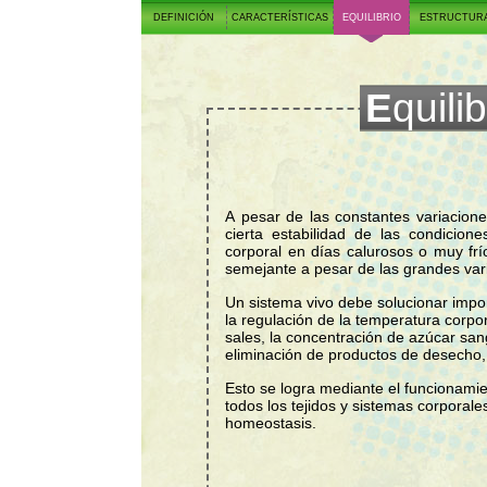
EQUILIBRIO DINÁM
DEFINICIÓN
CARACTERÍSTICAS
EQUILIBRIO
ESTRUCTUR
ESTÍMULO:
Equil
Aumento de temperatura
(ejercicio o clima)
A pesar de las constantes variacion
cierta estabilidad de las condiciones internas. Por ejemplo, si tomas tu temperatura
corporal en días calurosos o muy fríos, te sorprenderás al ver que la temperatura será
semejante a pesar 
la regulación de la temperatura corpo
sales, la concentración de azúcar
eliminación de produc
Esto se logra mediante el funcionami
todos los tejidos y sis
homeostasis.